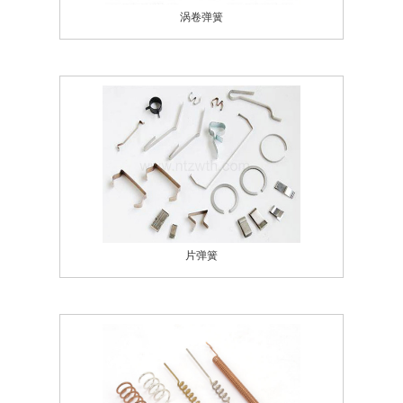
涡卷弹簧
片弹簧