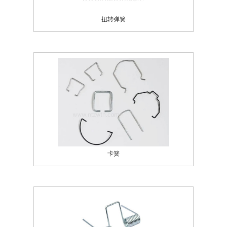
扭转弹簧
卡簧